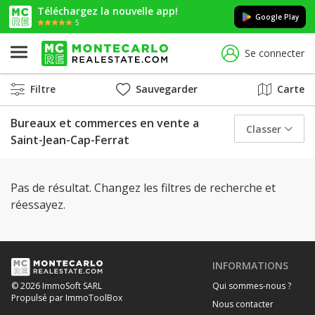
Téléchargez la nouvelle app!
Google Play
5
Se connecter
Filtre
Sauvegarder
Carte
Bureaux et commerces en vente a
Classer
Saint-Jean-Cap-Ferrat
Pas de résultat. Changez les filtres de recherche et
réessayez.
INFORMATIONS
Qui sommes-nous ?
© 2026 ImmoSoft SARL
Propulsé par ImmoToolBox
Nous contacter