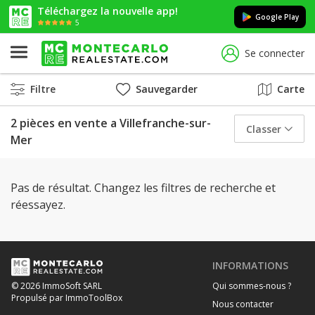
Téléchargez la nouvelle app!
Google Play
5
Se connecter
Filtre
Sauvegarder
Carte
2 pièces en vente a Villefranche-sur-
Classer
Mer
Pas de résultat. Changez les filtres de recherche et
réessayez.
INFORMATIONS
Qui sommes-nous ?
© 2026 ImmoSoft SARL
Propulsé par ImmoToolBox
Nous contacter