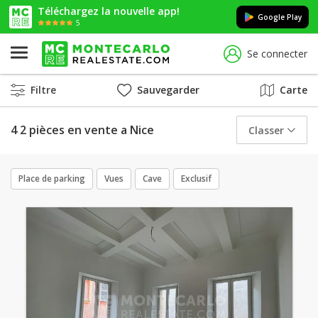
Téléchargez la nouvelle app!
Google Play
5
Se connecter
Filtre
Sauvegarder
Carte
4 2 pièces en vente a Nice
Classer
Place de parking
Vues
Cave
Exclusif