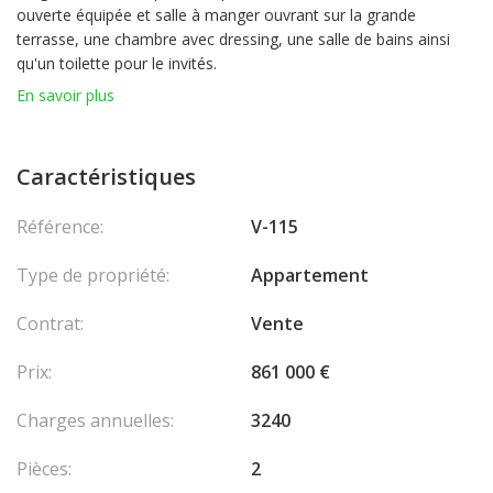
ouverte équipée et salle à manger ouvrant sur la grande
terrasse, une chambre avec dressing, une salle de bains ainsi
qu'un toilette pour le invités.
Deux caves et un garage avec porte automatique complètent ce
En savoir plus
bien.
Caractéristiques
En collaboration avec : Agence de la Presqu'ile
Les honoraires
sont à la charge du vendeur.
Référence:
V-115
Type de propriété:
Appartement
Contrat:
Vente
Prix:
861 000 €
Charges annuelles:
3240
Pièces:
2