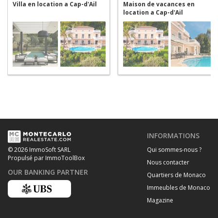
Villa en location a Cap-d'Ail
Maison de vacances en
location a Cap-d'Ail
INFORMATIONS
Qui sommes-nous ?
© 2026 ImmoSoft SARL
Propulsé par ImmoToolBox
Nous contacter
OUR BANKING PARTNER
Quartiers de Monaco
Immeubles de Monaco
Magazine