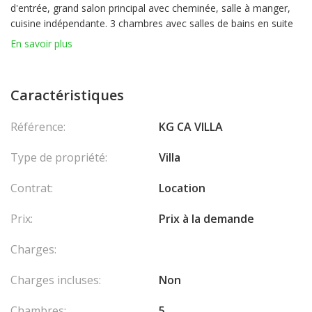
d'entrée, grand salon principal avec cheminée, salle à manger,
cuisine indépendante. 3 chambres avec salles de bains en suite
dont une avec salon privé. Salle de bains invités
En savoir plus
La maison d'invités de 150m² offre également 3 chambres avec
salles de bain en suite
Salle de sport avec machines
Caractéristiques
Salle de loisir (cinéma et jeux)
Magnifique piscine avec sun deck pour 14 transats
Référence:
KG CA VILLA
Compris dans le tarif mensuel : Entretien journalier
Autres services disponibles sur demande : personnel de maison
Type de propriété:
Villa
supplémentaire, Bentley avec chauffeur, Chef Privé, Services de
Conciergerie
Contrat:
Location
Tarifs sur demande
Les honoraires sont à la charge du vendeur.
Prix:
Prix à la demande
Charges:
Charges incluses:
Non
Chambres:
5