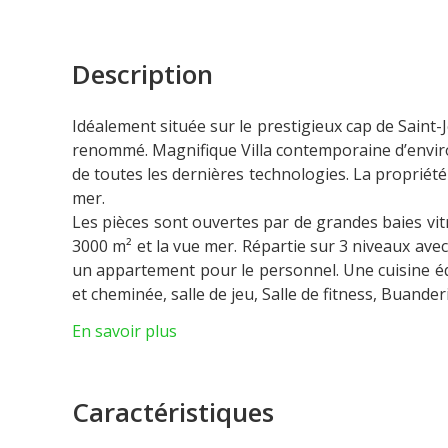
Description
Idéalement située sur le prestigieux cap de Saint
renommé. Magnifique Villa contemporaine d’envir
de toutes les dernières technologies. La propriét
mer.
Les pièces sont ouvertes par de grandes baies vit
3000 m² et la vue mer. Répartie sur 3 niveaux avec
un appartement pour le personnel. Une cuisine équ
et cheminée, salle de jeu, Salle de fitness, Buande
Magnifique piscine chauffée avec salle de détente
En savoir plus
de nombreux stationnements à l’intérieur de la pr
La Villa dispose de deux entrées avec un accès pr
Caractéristiques
En collaboration avec : VALERI AGENCY BY JM BAR