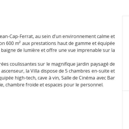
-Jean-Cap-Ferrat, au sein d’un environnement calme et
on 600 m² aux prestations haut de gamme et équipée
é baigne de lumière et offre une vue imprenable sur la
rées coulissantes sur le magnifique jardin paysagé de
 ascenseur, la Villa dispose de 5 chambres en-suite et
ipée high-tech, cave à vin, Salle de Cinéma avec Bar
rie, chambre froide et espaces pour le personnel.
 (massage et sauna), cuisine d’été, un grand garage et
opriété.
ivé, entrée indépendante pour le personnel.
EÏ
Les honoraires sont à la charge du vendeur.