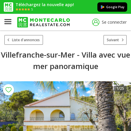
Téléchargez la nouvelle app!
Google Play
5
Se connecter
Liste d'annonces
Suivant
Villefranche-sur-Mer - Villa avec vue
mer panoramique
1
/25