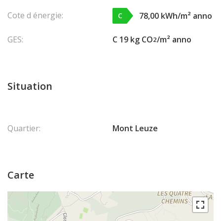
Cote d énergie:
78,00 kWh/m² anno
C
GES:
C 19 kg CO
/m² anno
2
Situation
Quartier:
Mont Leuze
Carte