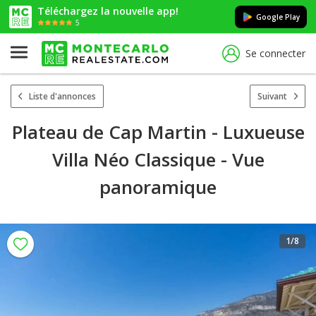
Téléchargez la nouvelle app!
Google Play
5
Se connecter
Liste d'annonces
Suivant
Plateau de Cap Martin - Luxueuse
Villa Néo Classique - Vue
panoramique
1
/8