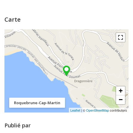
Carte
+
−
Roquebrune-Cap-Martin
Leaflet
| ©
OpenStreetMap
contributors
Publié par