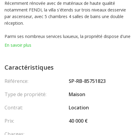
Récemment rénovée avec de matériaux de haute qualité
notamment FENDI, la villa s'étends sur trois niveaux desservie
par ascenseur, avec 5 chambres 4 salles de bains une double
réception.
Parmi ses nombreux services luxueux, la propriété dispose d'une
piscine, d'une salle de Gym, d'une salle cinéma et de
En savoir plus
nombreuses terrasses.
Un garage pour plusieurs voitures complète cette villa
Caractéristiques
exceptionnelle.
Les honoraires sont à la charge du vendeur.
Référence:
SP-RB-85751823
Type de propriété:
Maison
Contrat:
Location
Prix:
40 000 €
Charges: