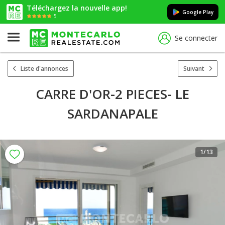
Téléchargez la nouvelle app!
Google Play
5
Se connecter
Liste d'annonces
Suivant
CARRE D'OR-2 PIECES- LE
SARDANAPALE
1
/13