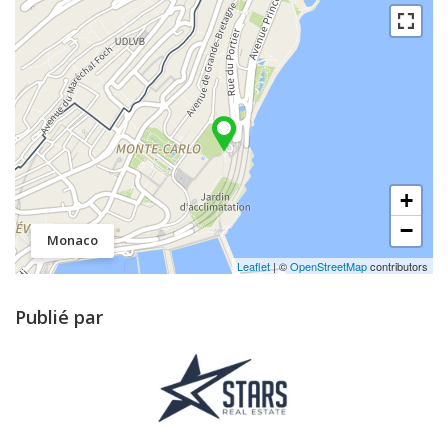
+
−
Monaco
Leaflet
| ©
OpenStreetMap
contributors
Publié par