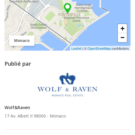
+
−
Monaco
Leaflet
| ©
OpenStreetMap
contributors
Publié par
Wolf&Raven
17 Av. Albert II 98000 -
Monaco