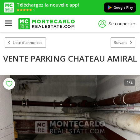
Téléchargez la nouvelle app!
Google Play
5
Se connecter
Liste d'annonces
Suivant
VENTE PARKING CHATEAU AMIRAL
1
/2