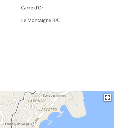
Carré d'Or
Le Montaigne B/C