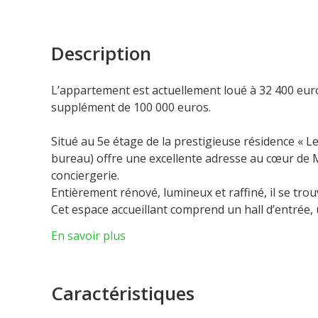
Description
L’appartement est actuellement loué à 32 400 eur
supplément de 100 000 euros.
Situé au 5e étage de la prestigieuse résidence
«
L
bureau) offre une excellente adresse au cœur de 
conciergerie.
Entièrement rénové, lumineux et raffiné, il se tro
Cet espace accueillant comprend un hall d’entrée
salle de bain équipée.
En savoir plus
Il bénéficie d’une vue paisible sur la cour et les jar
Caractéristiques