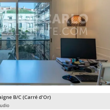
aigne B/C
(
Carré d'Or
)
tudio