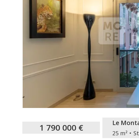
Le Mont
1 790 000 €
25 m²
S