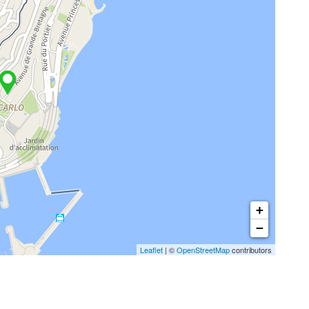
+
−
Leaflet
| ©
OpenStreetMap
contributors