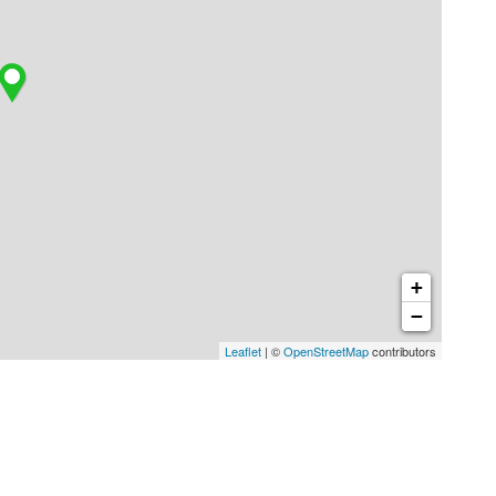
+
−
Leaflet
| ©
OpenStreetMap
contributors