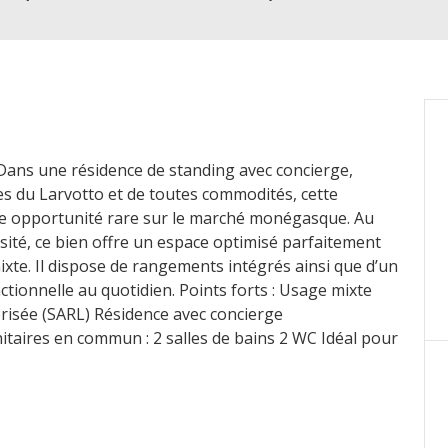
Dans une résidence de standing avec concierge,
es du Larvotto et de toutes commodités, cette
e opportunité rare sur le marché monégasque. Au
sité, ce bien offre un espace optimisé parfaitement
xte. Il dispose de rangements intégrés ainsi que d’un
ctionnelle au quotidien. Points forts : Usage mixte
orisée (SARL) Résidence avec concierge
aires en commun : 2 salles de bains 2 WC Idéal pour
on d’une activité professionnelle à Monaco.
ésidence de Standing avec Concierge – Larvotto