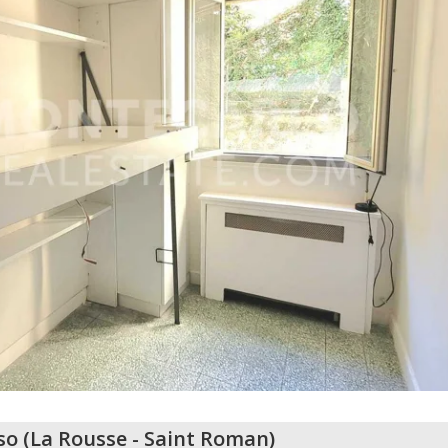
so
(
La Rousse - Saint Roman
)