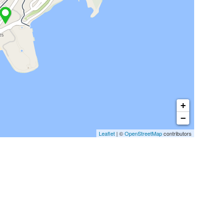
+
−
Leaflet
| ©
OpenStreetMap
contributors