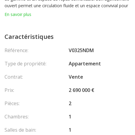
ouvert permet une circulation fluide et un espace convivial pour
recevoir des invités. La présence de grandes fenêtres inonde
En savoir plus
l'appartement de lumière naturelle.
La chambre principale est un havre de paix, aménagée avec
Caractéristiques
goût pour le confort et la détente. Les matériaux de haute
qualité et les finitions soignées complètent ce logement, en
Référence:
V0325NDM
faisant une rare opportunité sur le marché immobilier de
Monaco. Lois : Loi 887
Type de propriété:
Appartement
Contrat:
Vente
Prix:
2 690 000 €
Pièces:
2
Chambres:
1
Salles de bain:
1