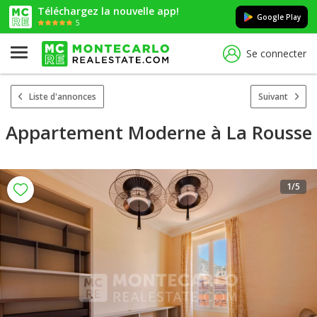
Téléchargez la nouvelle app!
Google Play
5
Se connecter
Liste d'annonces
Suivant
Appartement Moderne à La Rousse
1
/5