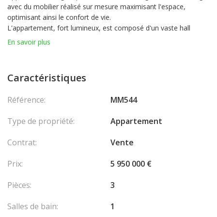
avec du mobilier réalisé sur mesure maximisant l'espace,
optimisant ainsi le confort de vie.
L'appartement, fort lumineux, est composé d'un vaste hall
d'entrée se prologeant par le séjour, 2 chambres pourvues de
En savoir plus
leur salle de douche respectives dont une dotée d'un espace
dressing et un coin bureau, une cuisine indépendante
entièrement aménaqée et équipée comprenant un coin
Caractéristiques
buanderie ; un toilettes pour les invités.
Le séjour ainsi que les chambres bénéficient d'un accès à
Référence:
MM544
l'agréable loggia ensoleillée.
Un emplacement de parking est inclus dans le prix de vente.
Type de propriété:
Appartement
Contrat:
Vente
Prix:
5 950 000 €
Pièces:
3
Salles de bain:
1