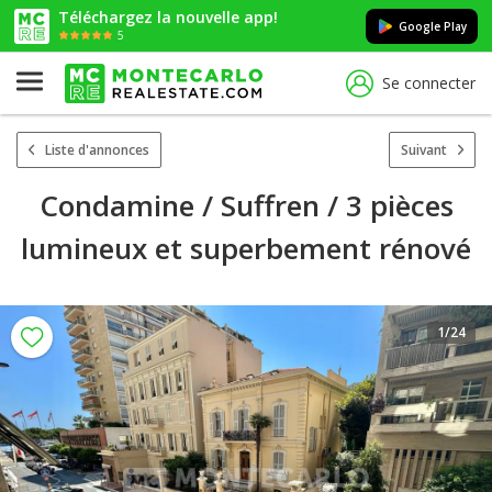
Téléchargez la nouvelle app!
Google Play
5
Se connecter
Liste d'annonces
Suivant
Condamine / Suffren / 3 pièces
lumineux et superbement rénové
1
/24