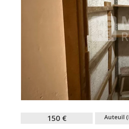
150 €
Auteuil
(