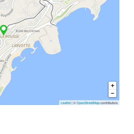
+
−
Leaflet
| ©
OpenStreetMap
contributors