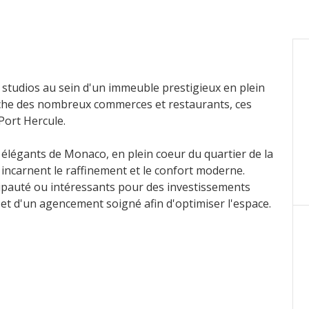
studios au sein d'un immeuble prestigieux en plein
oche des nombreux commerces et restaurants, ces
Port Hercule.
 élégants de Monaco, en plein coeur du quartier de la
incarnent le raffinement et le confort moderne.
ncipauté ou intéressants pour des investissements
e et d'un agencement soigné afin d'optimiser l'espace.
pièce principale avec une cuisine ouverte, et une
rmer des 2 pièces ou 3 pièces.
être acquis en supplément, pour un confort optimal