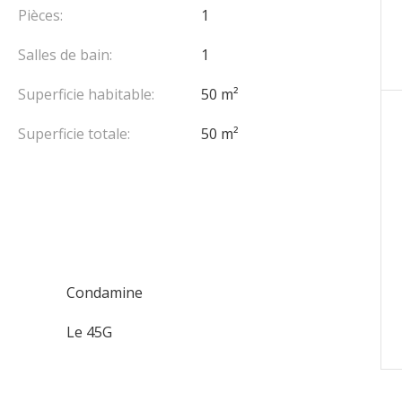
Pièces:
1
Salles de bain:
1
.
Superficie habitable:
50 m²
 architectural moderne qui allie style contemporain et
ffre des prestations hors du commun avec des sols
Superficie totale:
50 m²
installations design.
Condamine
Le 45G