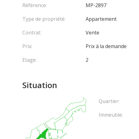
au quotidien.
Référence:
MP-2897
Type de propriété:
Appartement
Les biens sont loués avec des échéances annuelles
Contrat:
Vente
La résidence 45 G à Monaco est un véritable joyau
éléments de design épurés. Chaque appartement o
Prix:
Prix à la demande
en marbre, des équipements haut de gamme et des 
Etage:
2
Situation
Quartier:
Immeuble: