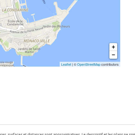
+
−
Leaflet
| ©
OpenStreetMap
contributors
s, surfaces et distances sont approximatives. Le descriptif et les plans ne sont 