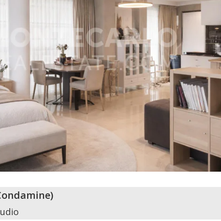
Condamine
)
tudio