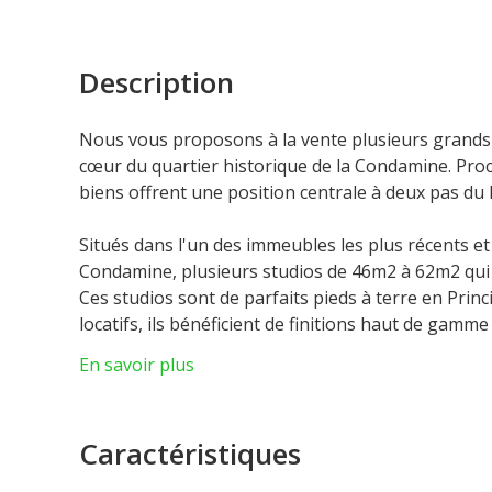
Description
Nous vous proposons à la vente plusieurs grands 
cœur du quartier historique de la Condamine. Pr
biens offrent une position centrale à deux pas du 
Situés dans l'un des immeubles les plus récents et
Condamine, plusieurs studios de 46m2 à 62m2 qui 
Ces studios sont de parfaits pieds à terre en Pri
locatifs, ils bénéficient de finitions haut de gamm
En savoir plus
Chaque studio se compose d'un hall d'entrée, une 
salle de bains complète.
Les studios peuvent également être réunis pour fo
Caractéristiques
Un parking sécurisé au sein de la résidence peut 