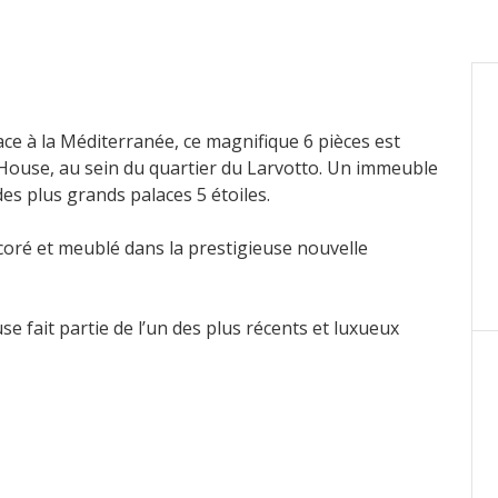
ce à la Méditerranée, ce magnifique 6 pièces est
 House, au sein du quartier du Larvotto. Un immeuble
es plus grands palaces 5 étoiles.
oré et meublé dans la prestigieuse nouvelle
 fait partie de l’un des plus récents et luxueux
 A quelques pas seulement du Monte-Carlo Bay Hotel
 lieux de loisirs et des nouveaux locaux de l'Ecole
t en front de mer offre un cadre privilégié à deux
écurité 24/7, les résidents ont accès à des prestations
toyage à sec, voiturier et service de navette