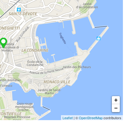
+
−
Leaflet
| ©
OpenStreetMap
contributors