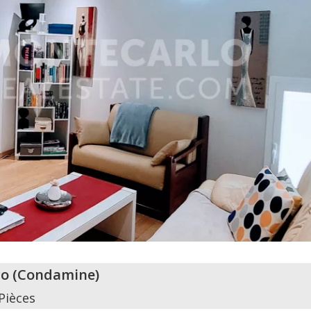
o
(
Condamine
)
Pièces