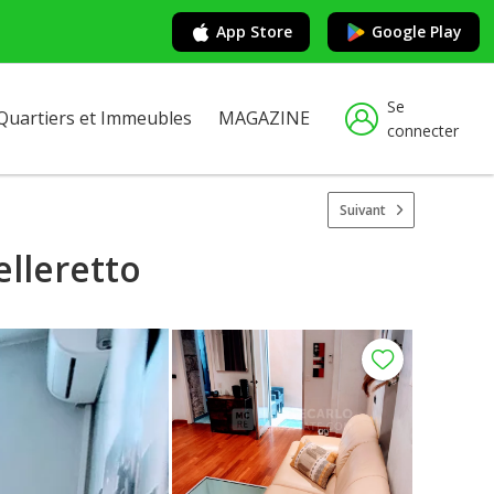
App Store
Google Play
Se
Quartiers et Immeubles
MAGAZINE
connecter
Suivant
lleretto