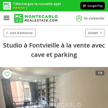
Téléchargez la nouvelle app!
Google Play
5
Se connecter
Liste d'annonces
Suivant
Studio à Fontvieille à la vente avec
cave et parking
1
/8