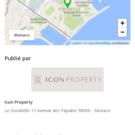
+
−
Monaco
Leaflet
| ©
OpenStreetMap
contributors
Publié par
Icon Property
Le Donatello 13 Avenue des Papalins 98000 -
Monaco