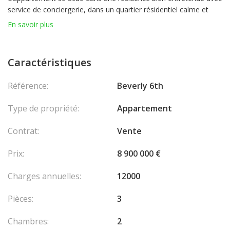
service de conciergerie, dans un quartier résidentiel calme et
recherché. Une place de parking et une cave complètent ce bien
En savoir plus
d’exception.
Caractéristiques
Référence:
Beverly 6th
Type de propriété:
Appartement
Contrat:
Vente
Prix:
8 900 000 €
Charges annuelles:
12000
Pièces:
3
Chambres:
2