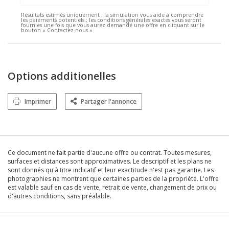
Résultats estimés uniquement :
la simulation vous aide à comprendre
les paiements potentiels ; les conditions générales exactes vous seront
fournies une fois que vous aurez demandé une offre en cliquant sur le
bouton « Contactez-nous ».
Options additionelles
Imprimer
Partager l'annonce
Ce document ne fait partie d'aucune offre ou contrat. Toutes mesures,
surfaces et distances sont approximatives. Le descriptif et les plans ne
sont donnés qu'à titre indicatif et leur exactitude n'est pas garantie. Les
photographies ne montrent que certaines parties de la propriété. L'offre
est valable sauf en cas de vente, retrait de vente, changement de prix ou
d'autres conditions, sans préalable.