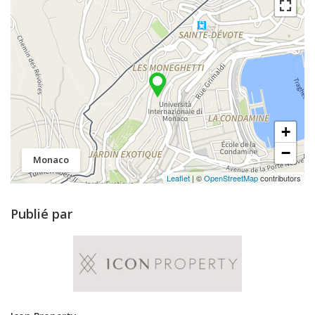
+
−
Monaco
Leaflet
| ©
OpenStreetMap
contributors
Publié par