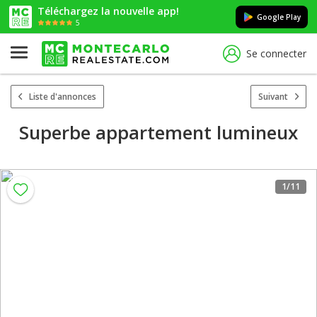
Téléchargez la nouvelle app!
Google Play
5
Se connecter
Liste d'annonces
Suivant
Superbe appartement lumineux
1
/11