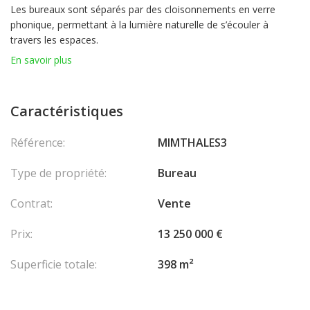
Les bureaux sont séparés par des cloisonnements en verre
phonique, permettant à la lumière naturelle de s’écouler à
travers les espaces.
Avec vue sur le quartier de Fontvieille et le Boulevard Charles III,
En savoir plus
et à quelques pas de la Plage Marquet et de la Promenade du
Bord de Mer à Cap d’Ail.
Caractéristiques
Référence:
MIMTHALES3
Type de propriété:
Bureau
Contrat:
Vente
Prix:
13 250 000 €
Superficie totale:
398 m²