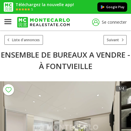
Téléchargez la nouvelle app!
Google Play
5
Se connecter
Liste d'annonces
Suivant
ENSEMBLE DE BUREAUX A VENDRE -
À FONTVIEILLE
1
/4