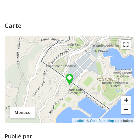
Carte
+
−
Monaco
Leaflet
| ©
OpenStreetMap
contributors
Publié par