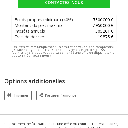
CONTACTEZ-NOUS
Fonds propres minimum
(40%)
5 300 000 €
Montant du prêt maximal
7 950 000 €
Intérêts annuels
305 201 €
Frais de dossier
19 875 €
Résultats estimés uniquement :
la simulation vous aide à comprendre
les paiements potentiels ; les conditions générales exactes vous seront
fournies une fois que vous aurez demandé une offre en cliquant sur le
bouton « Contactez-nous ».
Options additionelles
Imprimer
Partager l'annonce
Ce document ne fait partie d'aucune offre ou contrat. Toutes mesures,