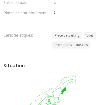
Salles de bain:
4
confidentialité afin de vous transmettre un dossier complet
incluant photos, plans et organisation de visites privées.
Places de stationnement:
2
Caractéristiques:
Place de parking
Vues
Prestations luxueuses
Situation