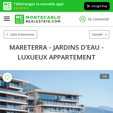
Téléchargez la nouvelle app!
Google Play
5
Se connecter
Liste d'annonces
Suivant
MARETERRA - JARDINS D'EAU -
LUXUEUX APPARTEMENT
1
/6