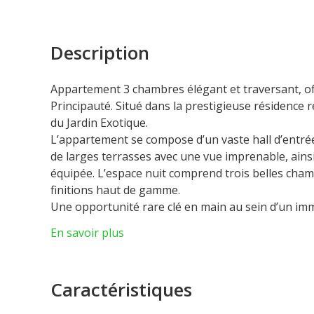
Description
Appartement 3 chambres élégant et traversant, of
Principauté. Situé dans la prestigieuse résidence 
du Jardin Exotique.
L’appartement se compose d’un vaste hall d’entrée
de larges terrasses avec une vue imprenable, ain
équipée. L’espace nuit comprend trois belles cham
finitions haut de gamme.
Une opportunité rare clé en main au sein d’un i
confort, sa sécurité et son environnement paisible
En savoir plus
Vendu avec une cave et deux places de parking pr
Caractéristiques