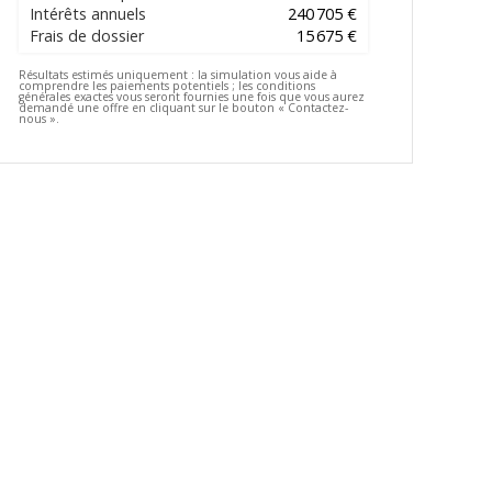
Intérêts annuels
240 705 €
Frais de dossier
15 675 €
Résultats estimés uniquement :
la simulation vous aide à
comprendre les paiements potentiels ; les conditions
générales exactes vous seront fournies une fois que vous aurez
demandé une offre en cliquant sur le bouton « Contactez-
nous ».