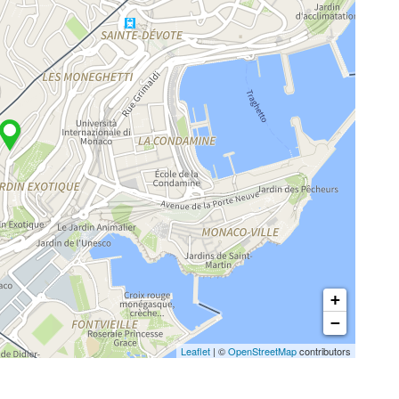
+
−
Leaflet
| ©
OpenStreetMap
contributors