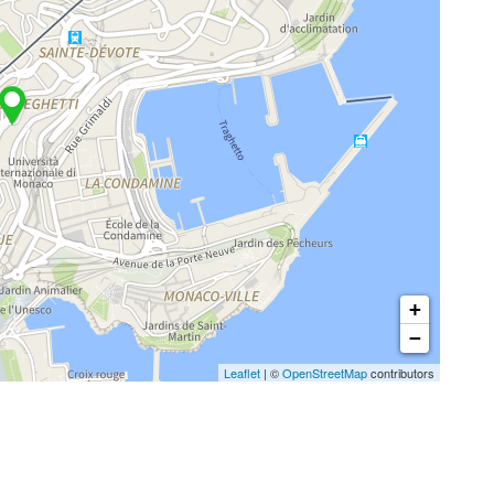
+
−
Leaflet
| ©
OpenStreetMap
contributors