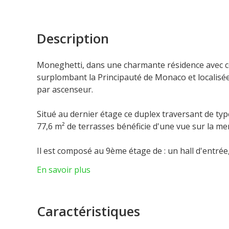
Description
Moneghetti, dans une charmante résidence avec c
surplombant la Principauté de Monaco et localisée
par ascenseur.
Situé au dernier étage ce duplex traversant de typ
77,6 m² de terrasses bénéficie d'une vue sur la mer
Il est composé au 9ème étage de : un hall d'entré
et Rocher, une cuisine séparée et équipée, une cha
En savoir plus
intérieur desservant le niveau supérieur.
Au 10ème étage : un espace bureau/chambre, une 
Caractéristiques
mer et Rocher, une cuisine d'été et un bar.