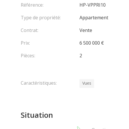
Une place de parking dans l'immeuble voisin 'L'Hera
Référence:
HP-VPPRI10
Type de propriété:
Appartement
Contrat:
Vente
Prix:
6 500 000 €
Pièces:
2
Caractéristiques:
Vues
Situation