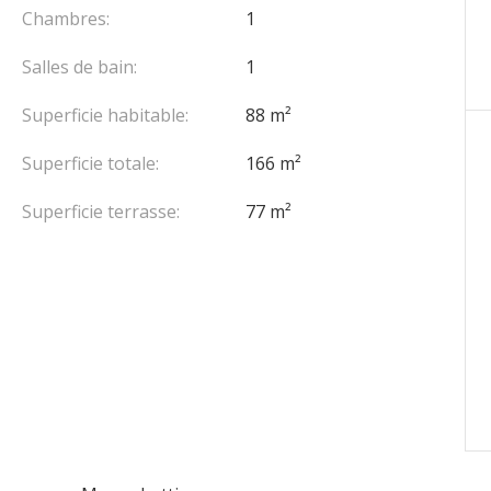
kleia' est incluse dans le prix.
Chambres:
1
Salles de bain:
1
Superficie habitable:
88 m²
Superficie totale:
166 m²
Superficie terrasse:
77 m²