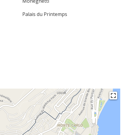
Moneghetti
Palais du Printemps