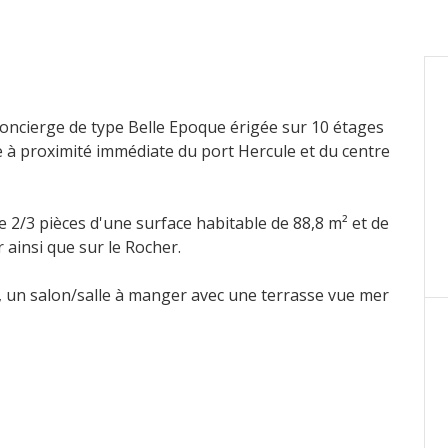
oncierge de type Belle Epoque érigée sur 10 étages
 à proximité immédiate du port Hercule et du centre
e 2/3 pièces d'une surface habitable de 88,8 m² et de
 ainsi que sur le Rocher.
e, un salon/salle à manger avec une terrasse vue mer
mbre, une salle de douche avec toilettes, un escalier
large terrasse aménagée avec un coin repas vue