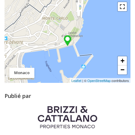
+
−
Monaco
Leaflet
| ©
OpenStreetMap
contributors
Publié par