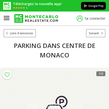
Téléchargez la nouvelle app!
Google Play
5
Se connecter
Liste d'annonces
Suivant
PARKING DANS CENTRE DE
MONACO
1
/3