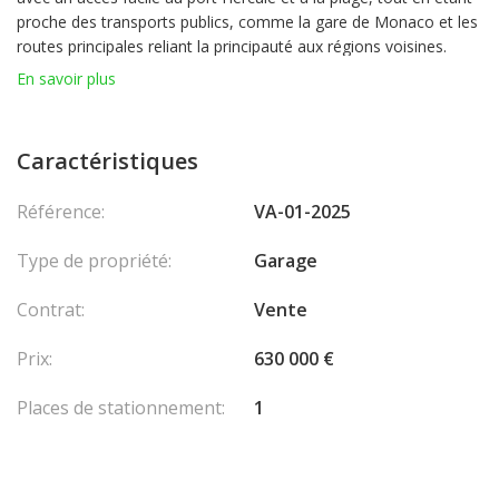
proche des transports publics, comme la gare de Monaco et les
routes principales reliant la principauté aux régions voisines.
En savoir plus
Superbe place de parking pouvant accueillir jusqu’à deux
véhicules, situées dans un immeuble de standing. Ce parking
bénéficie d’une sécurité optimale et d’un emplacement central à
Caractéristiques
Monaco, offrant ainsi un accès facilité grâce à une rampe
d’entrée très pratique.
Référence:
VA-01-2025
Type de propriété:
Garage
Contrat:
Vente
Prix:
630 000 €
Places de stationnement:
1