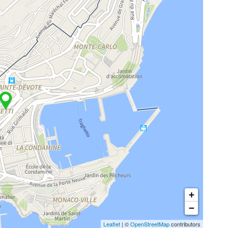
+
−
Leaflet
| ©
OpenStreetMap
contributors