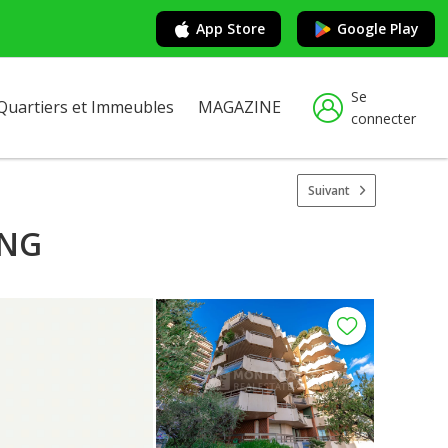
App Store
Google Play
Se
Quartiers et Immeubles
MAGAZINE
connecter
Suivant
ING