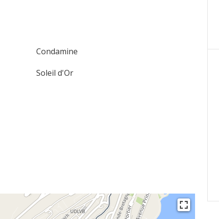
Condamine
Soleil d'Or