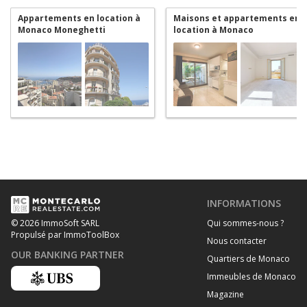
Appartements en location à
Maisons et appartements en
Monaco Moneghetti
location à Monaco
Moneghetti
INFORMATIONS
Qui sommes-nous ?
© 2026 ImmoSoft SARL
Propulsé par ImmoToolBox
Nous contacter
OUR BANKING PARTNER
Quartiers de Monaco
Immeubles de Monaco
Magazine