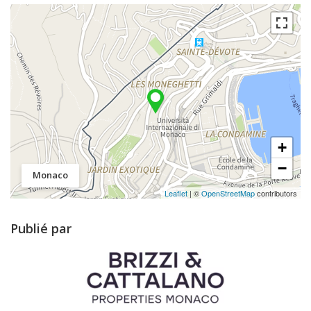
+
−
Monaco
Leaflet
| ©
OpenStreetMap
contributors
Publié par