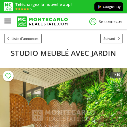
Téléchargez la nouvelle app!
Google Play
5
Se connecter
Liste d'annonces
Suivant
STUDIO MEUBLÉ AVEC JARDIN
1
/10