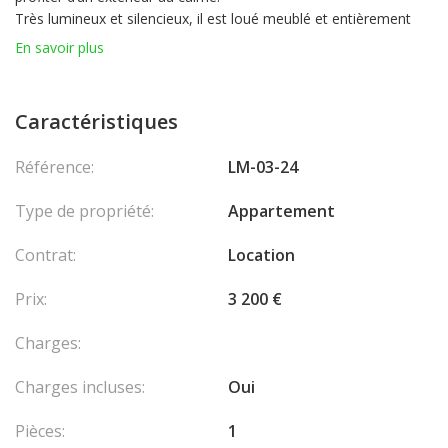
Très lumineux et silencieux, il est loué meublé et entièrement
équipé : canapé-lit, cuisine aménagée, salle de bains en
En savoir plus
marbre avec baignoire et douche, climatisation réversible, lave-
linge, lave-vaisselle et stores électriques.
Une grande cave est incluse.
Caractéristiques
Usage mixte possible, en habitation ou en bureau.
Référence:
LM-03-24
Type de propriété:
Appartement
Contrat:
Location
Prix:
3 200 €
Charges:
Charges incluses:
Oui
Pièces:
1