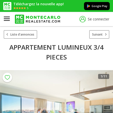
Téléchargez la nouvelle app!
Google Play
5
Se connecter
Liste d'annonces
Suivant
APPARTEMENT LUMINEUX 3/4
PIECES
1
/11