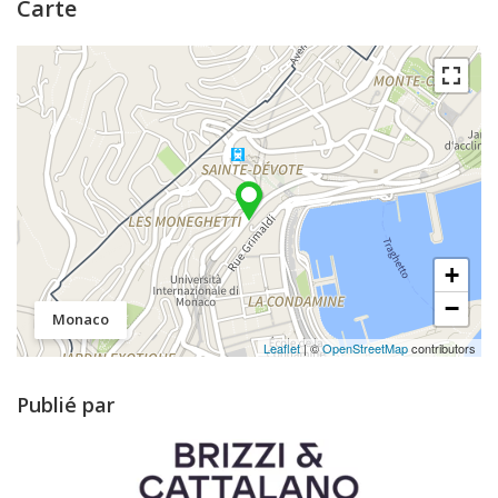
Carte
+
−
Monaco
Leaflet
| ©
OpenStreetMap
contributors
Publié par