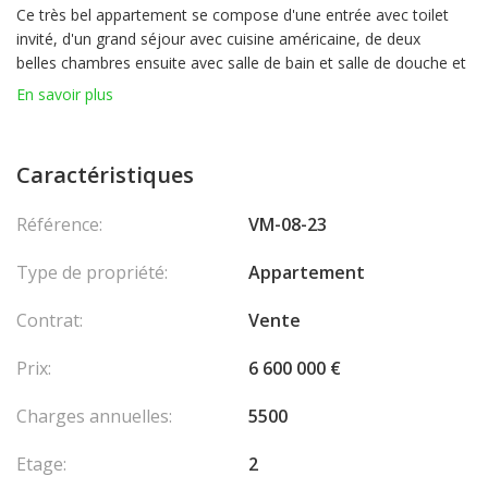
Ce très bel appartement se compose d'une entrée avec toilet
invité, d'un grand séjour avec cuisine américaine, de deux
belles chambres ensuite avec salle de bain et salle de douche et
d’une pièce de bonne taille pouvant servir de bureau, de petite
En savoir plus
chambre ou de dressing.
L’appartement domine le port de Monaco et offre une jolie
vue sur la mer et le Palais Princier.
Caractéristiques
Il est vendu avec un parking dans l’immeuble.
Usage mixte.
Référence:
VM-08-23
Type de propriété:
Appartement
Contrat:
Vente
Prix:
6 600 000 €
Charges annuelles:
5500
Etage:
2