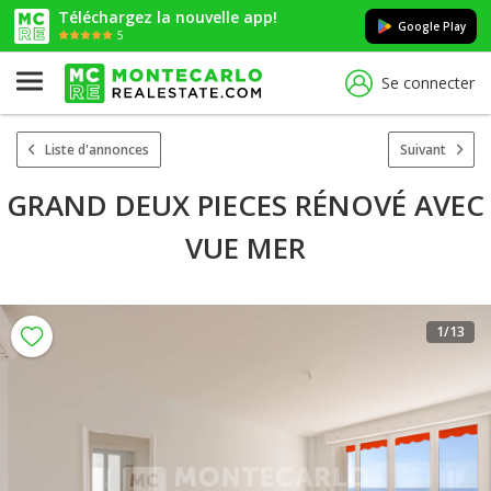
Téléchargez la nouvelle app!
Google Play
5
Se connecter
Liste d'annonces
Suivant
GRAND DEUX PIECES RÉNOVÉ AVEC
VUE MER
1
/13