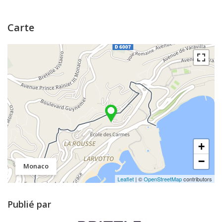
Carte
+
−
Monaco
Leaflet
| ©
OpenStreetMap
contributors
Publié par