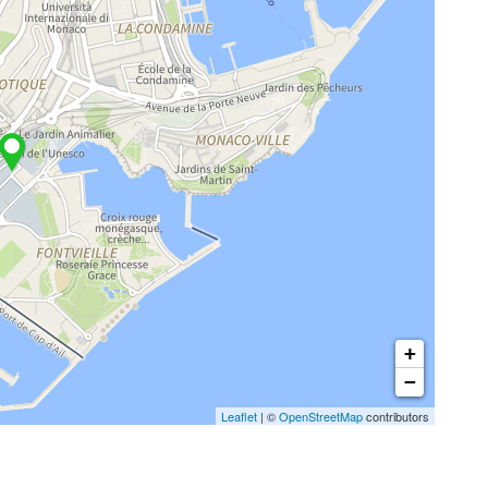
+
−
Leaflet
| ©
OpenStreetMap
contributors