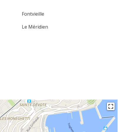
Fontvieille
Le Méridien