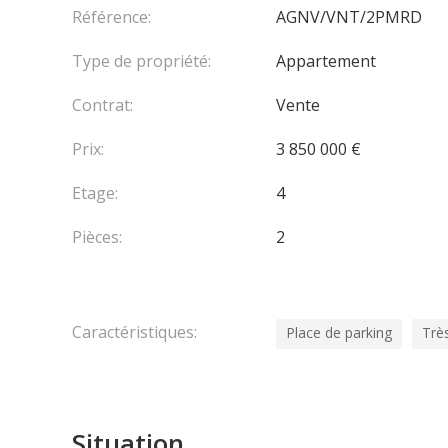
- 1 chambre en suite avec un dressing indépenda
Référence:
AGNV/VNT/2PMRD
- 1 salle de bains
Type de propriété:
Appartement
- 1 WC séparé
Un parking est compris. L'immeuble dispose de 2 
Contrat:
Vente
commerciale de Fontvieille et ses commerces.
Prix:
3 850 000 €
Etage:
4
Pièces:
2
Caractéristiques:
Place de parking
Trè
Situation