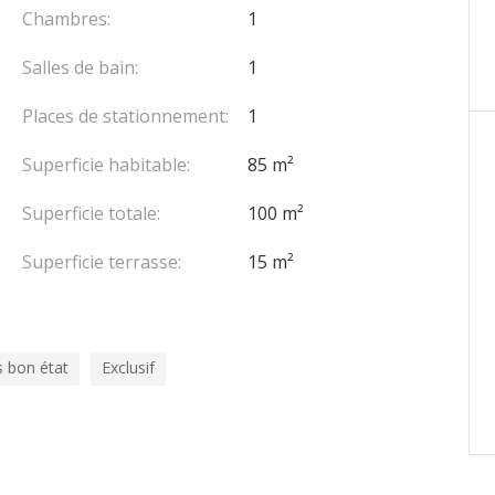
nt
Chambres:
1
Salles de bain:
1
entrées dont une donnant un accès direct au centre
Places de stationnement:
1
Superficie habitable:
85 m²
Superficie totale:
100 m²
Superficie terrasse:
15 m²
s bon état
Exclusif