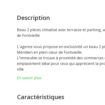
Description
Beau 2 pièces climatisé avec terrasse et parking, 
de Fontvieille
L'agence vous propose en exclusivité un beau 2 p
Méridien en plein cœur de Fontvieille.
L’Immeuble se trouve à proximité des commerces et 
emplacement idéal pour ceux qui apprécient la pro
ville.
Ce bien dispose d’une surface totale d'environ 100
En savoir plus
climatisé.
Ce bel appartement dispose :
- 1 cuisine américaine entièrement équipée
Caractéristiques
- 1 grand séjour
- 1 terrasse