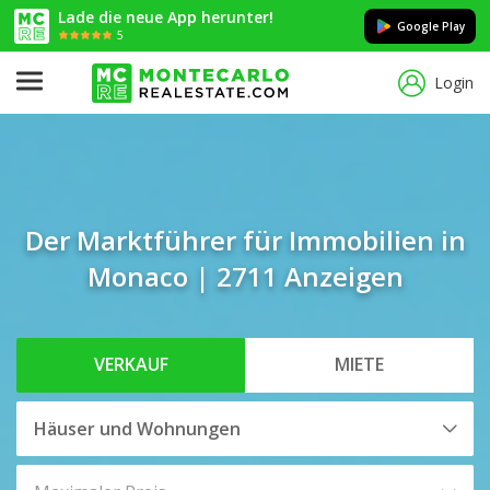
Lade die neue App herunter!
Google Play
5
Login
Der Marktführer für Immobilien in
Monaco | 2711 Anzeigen
VERKAUF
MIETE