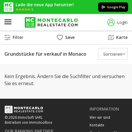
Lade die neue App herunter!
Google Play
5
Login
Filter
Save
Karte
Grundstücke für verkauf in Monaco
Sortieren
Kein Ergebnis. Ändern Sie die Suchfilter und versuchen
Sie es erneut.
INFORMATION
Wer wir sind
© 2026 ImmoSoft SARL
Betrieben von Immotoolbox
Kontakte
OUR BANKING PARTNER