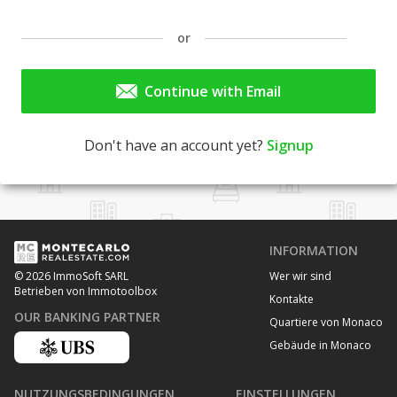
or
Continue with Email
Don't have an account yet?
Signup
INFORMATION
Wer wir sind
© 2026 ImmoSoft SARL
Betrieben von Immotoolbox
Kontakte
OUR BANKING PARTNER
Quartiere von Monaco
Gebäude in Monaco
NUTZUNGSBEDINGUNGEN
EINSTELLUNGEN