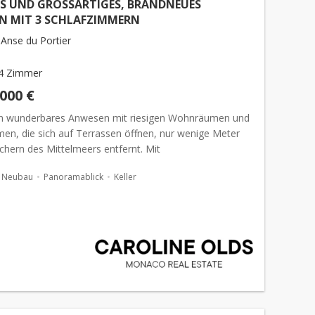
S UND GROSSARTIGES, BRANDNEUES
N MIT 3 SCHLAFZIMMERN
Anse du Portier
4 Zimmer
.000 €
ein wunderbares Anwesen mit riesigen Wohnräumen und
en, die sich auf Terrassen öffnen, nur wenige Meter
chern des Mittelmeers entfernt. Mit
fenstern, die sich vollständig öffnen lassen, könnten
Neubau
Panoramablick
Keller
t und...