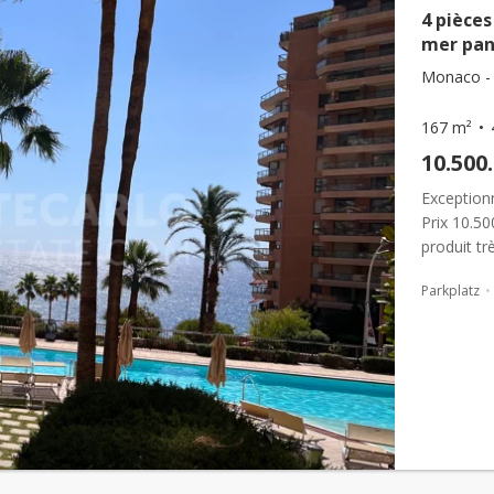
4 pièce
mer pa
Monaco - 
167 m²
10.500
Exception
Prix 10.5
produit t
du Country
Parkplatz