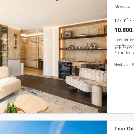
Monaco - 
177 m²
10.800
In einer 
gepflegte
Stränden 
Sie eine 
Neubau
entfalt...
Tour Od