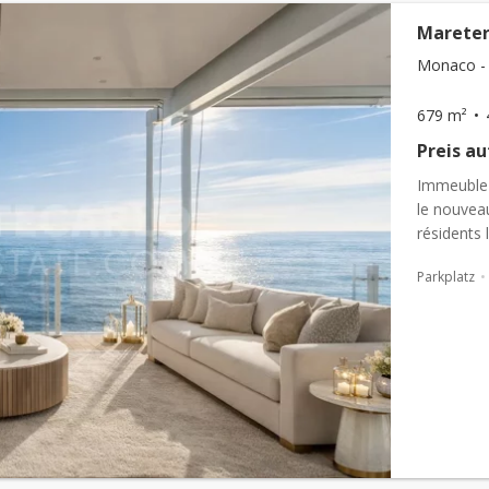
Mareter
Monaco - 
679 m²
Preis a
Immeuble 
le nouveau
résidents
élégants, .
Parkplatz