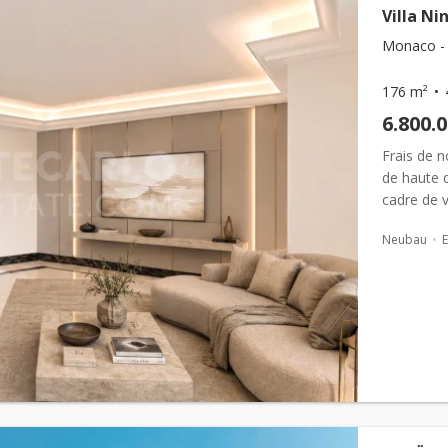
Villa Ni
Monaco -
176 m²
6.800.
Frais de 
de haute q
cadre de v
magnifiqu
Neubau
E