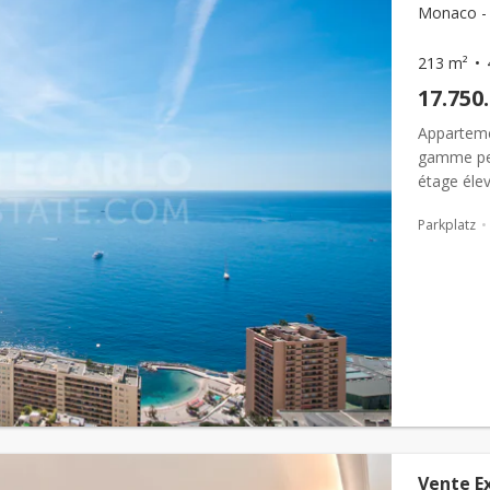
Monaco - 
213 m²
17.750
Apparteme
gamme pen
étage éle
lumineux e
Parkplatz
Vente Ex