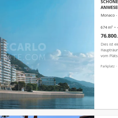
SCHÖNE
ANWESE
Monaco - 
674 m²
76.800
Dies ist 
Haupträum
vom Pläts
Durchgangs
Parkplatz
die Aussich