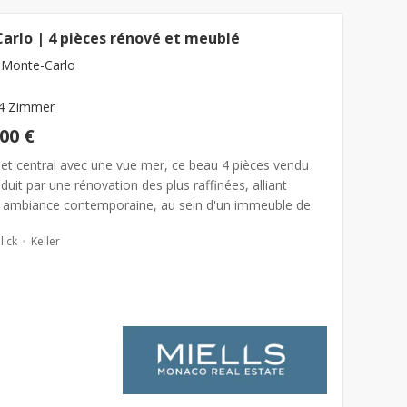
arlo | 4 pièces rénové et meublé
 Monte-Carlo
4 Zimmer
000 €
et central avec une vue mer, ce beau 4 pièces vendu
uit par une rénovation des plus raffinées, alliant
t ambiance contemporaine, au sein d'un immeuble de
vec service de conciergerie. Dans un secteur très p...
ick
Keller