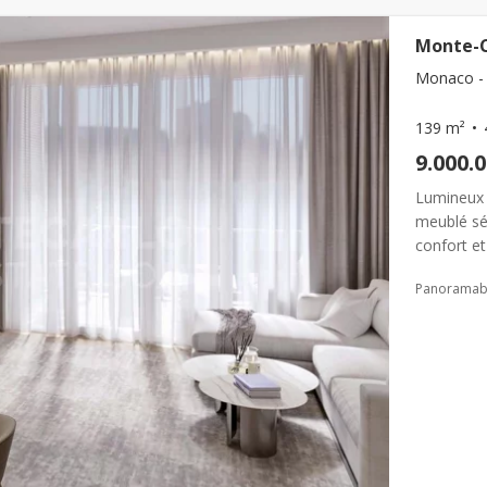
Monte-C
Monaco -
139 m²
9.000.
Lumineux 
meublé séd
confort e
standing a
Panoramabl