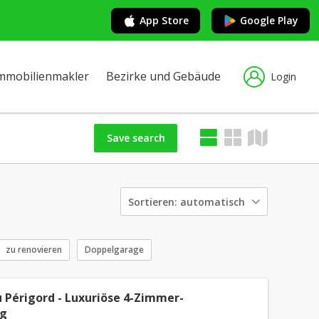
App Store
Google Play
mmobilienmakler
Bezirke und Gebäude
Login
Save search
Sortieren:
automatisch
zu renovieren
Doppelgarage
 Périgord - Luxuriöse 4-Zimmer-
g