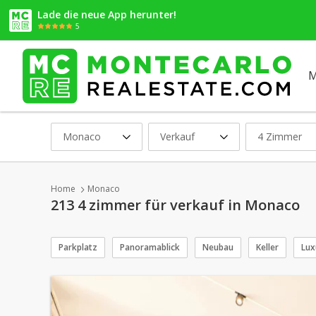
Lade die neue App herunter!
5
M
Monaco
Verkauf
4 Zimmer
Home
Monaco
213 4 zimmer für verkauf in Monaco
Parkplatz
Panoramablick
Neubau
Keller
Lux