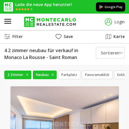
Lade die neue App herunter!
Google Play
5
Login
Filter
Save
Karte
4 2 zimmer neubau für verkauf in
Sortieren
Monaco La Rousse - Saint Roman
2 Zimmer
Neubau
Parkplatz
Panoramablick
Exklusi