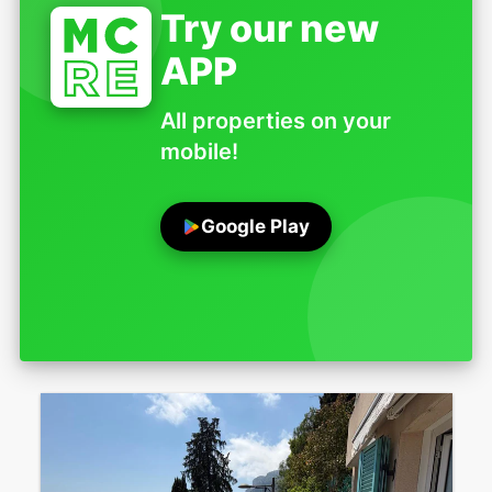
Try our new
APP
All properties on your
mobile!
Google Play