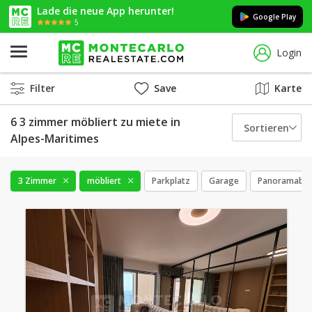
Lade die neue App herunter!
Google Play
5
Login
Filter
Save
Karte
6 3 zimmer möbliert zu miete in
Sortieren
Alpes-Maritimes
3 Zimmer
möbliert
Parkplatz
Garage
Panoramabli