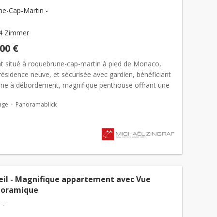
e-Cap-Martin -
4 Zimmer
000 €
t situé à roquebrune-cap-martin à pied de Monaco,
ésidence neuve, et sécurisée avec gardien, bénéficiant
cine à débordement, magnifique penthouse offrant une
amique sur la mer et Monaco. Ce sublime apparteme...
age
Panoramablick
eil - Magnifique appartement avec Vue
noramique
 -