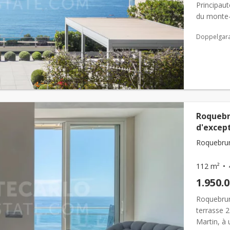
Principau
du monte-
résidence 
Doppelgar
Roquebr
d'except
Roquebrun
112 m²
1.950.
Roquebrun
terrasse 
Martin, à