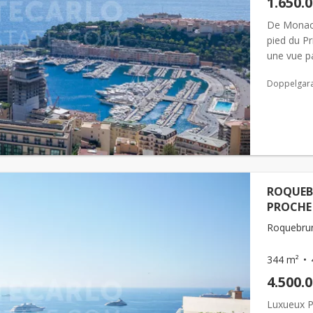
1.650.
De Monaco
pied du P
une vue p
vaste séjo
Doppelgar
ROQUEB
PROCH
Roquebrun
344 m²
4.500.
Luxueux P