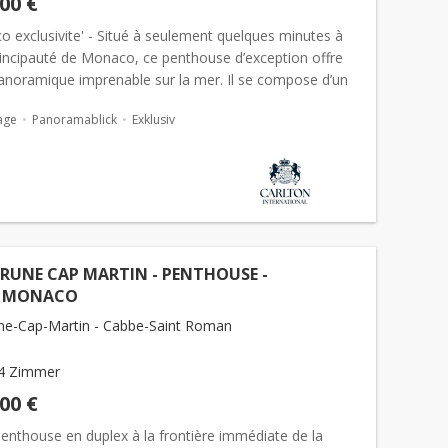
000 €
 exclusivite' - Situé à seulement quelques minutes à
rincipauté de Monaco, ce penthouse d’exception offre
anoramique imprenable sur la mer. Il se compose d’un
ur avec cuisine ouverte, prolongé par trois chambr...
age
Panoramablick
Exklusiv
RUNE CAP MARTIN - PENTHOUSE -
E MONACO
e-Cap-Martin - Cabbe-Saint Roman
4 Zimmer
000 €
enthouse en duplex à la frontière immédiate de la