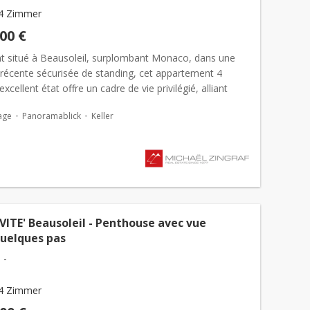
4 Zimmer
000 €
t situé à Beausoleil, surplombant Monaco, dans une
 récente sécurisée de standing, cet appartement 4
xcellent état offre un cadre de vie privilégié, alliant
alme absolu et proximité immédiate de la Principaut...
age
Panoramablick
Keller
VITE' Beausoleil - Penthouse avec vue
quelques pas
 -
4 Zimmer