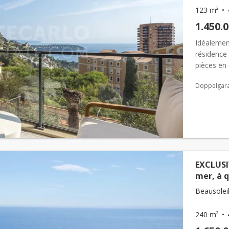
123 m²
1.450.
Idéalemen
résidence
pièces en e
confort, c
Doppelgar
EXCLUSI
mer, à 
Beausoleil
240 m²