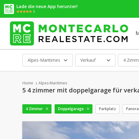
Lade die neue App herunter!
5
M
Alpes-Maritimes
Verkauf
4 Zimm
Home
Alpes-Maritimes
5 4 zimmer mit doppelgarage für verk
4 Zimmer
Doppelgarage
Parkplatz
Panora