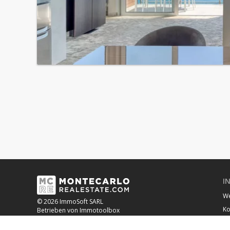
I
We
© 2026 ImmoSoft SARL
Ko
Betrieben von Immotoolbox
Qu
OUR BANKING PARTNER