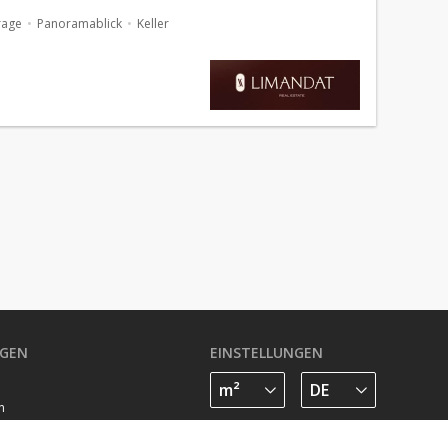
 offre une vue imprenable sur la mer. Niché au calme
rage
Panoramablick
Keller
GEN
EINSTELLUNGEN
n
FOLGE UNS AUF