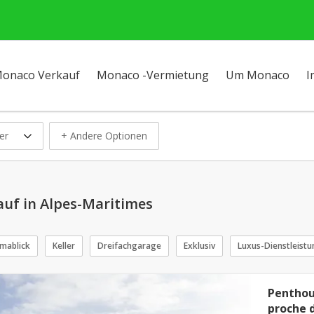
onaco Verkauf
Monaco -Vermietung
Um Monaco
I
er
+ Andere Optionen
auf in Alpes-Maritimes
mablick
Keller
Dreifachgarage
Exklusiv
Luxus-Dienstleist
Penthou
proche 