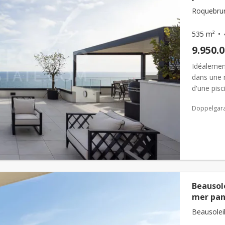
Roquebrun
535 m²
9.950.
Idéalemen
dans une r
d'une pis
vue panor
Doppelgar
Beausol
mer pa
Beausoleil