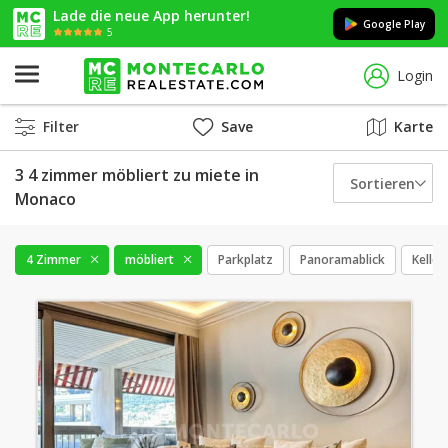
Lade die neue App herunter!
Google Play
5
Login
Filter
Save
Karte
3 4 zimmer möbliert zu miete in
Sortieren
Monaco
4 Zimmer
möbliert
Parkplatz
Panoramablick
Keller