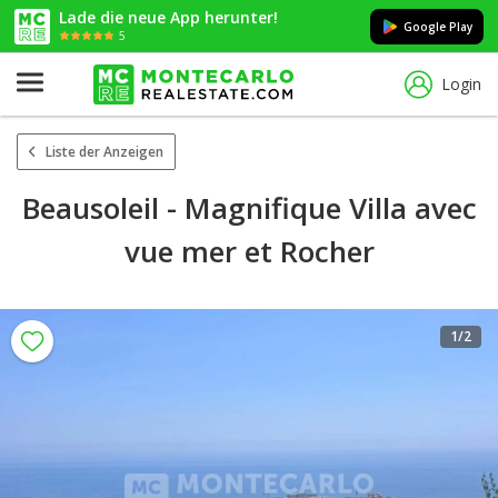
Lade die neue App herunter!
Google Play
5
Login
Liste der Anzeigen
Beausoleil - Magnifique Villa avec
vue mer et Rocher
1
/2