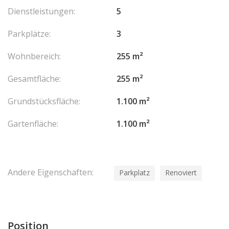
véhicules dans l’enceinte de la propriété.
Dienstleistungen:
5
Dossier complet, plans et visite sur demande.
Les honoraires sont à la charge du vendeur.
Parkplätze:
3
Wohnbereich:
255 m²
Gesamtfläche:
255 m²
Grundstücksfläche:
1.100 m²
Gartenfläche:
1.100 m²
Andere Eigenschaften:
Parkplatz
Renoviert
Position