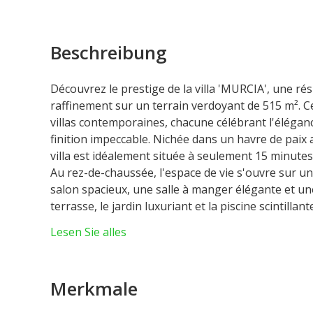
Beschreibung
Découvrez le prestige de la villa 'MURCIA', une ré
raffinement sur un terrain verdoyant de 515 m². Ce
villas contemporaines, chacune célébrant l'éléga
finition impeccable. Nichée dans un havre de paix
villa est idéalement située à seulement 15 minute
Au rez-de-chaussée, l'espace de vie s'ouvre sur u
salon spacieux, une salle à manger élégante et une
terrasse, le jardin luxuriant et la piscine scintilla
en plein air. Ce niveau bénéficie également d'une s
Lesen Sie alles
d'abondants rangements pour une organisation o
Le premier étage révèle une suite parentale somptu
sur mesure et terrasse privée, offrant un sanctuai
Merkmale
chambres, chacune dotée de son propre dressing,
toilettes, garantissant confort et intimité pour to