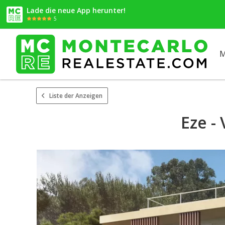
Lade die neue App herunter!
5
M
Liste der Anzeigen
Eze -