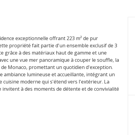
sidence exceptionnelle offrant 223 m² de pur
tte propriété fait partie d'un ensemble exclusif de 3
nce grâce à des matériaux haut de gamme et une
 avec une vue mer panoramique à couper le souffle, la
s de Monaco, promettant un quotidien d'exception.
ne ambiance lumineuse et accueillante, intégrant un
 cuisine moderne qui s'étend vers l'extérieur. La
nte invitent à des moments de détente et de convivialité
alle de douche pratique, de toilettes séparées et
ptimale.
euse avec salle de bain privative, toilettes, dressing
re de tranquillité avec vue sur la mer. Deux autres
 partagent une salle de douche moderne et des
us les résidents. L'ingéniosité des rangements