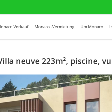
onaco Verkauf
Monaco -Vermietung
Um Monaco
I
 Villa neuve 223m², piscine, v