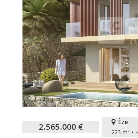
Èze
2.565.000 €
223 m²