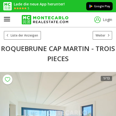
Lade die neue App herunter!
Google Play
5
Login
Liste der Anzeigen
Weiter
ROQUEBRUNE CAP MARTIN - TROIS
PIECES
1
/13