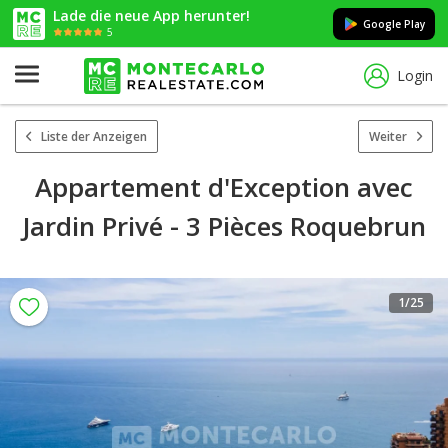
Lade die neue App herunter!
Google Play
5
Login
Liste der Anzeigen
Weiter
Appartement d'Exception avec
Jardin Privé - 3 Pièces Roquebrun
1
/25