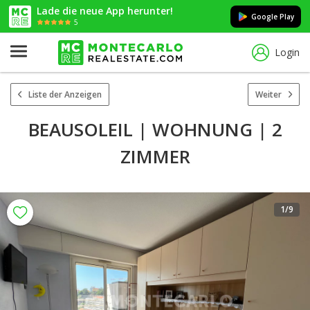
Lade die neue App herunter!
Google Play
5
Login
Liste der Anzeigen
Weiter
BEAUSOLEIL | WOHNUNG | 2
ZIMMER
1
/9