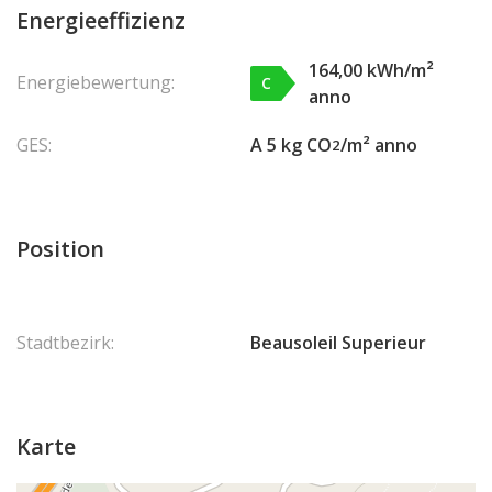
Energieeffizienz
164,00 kWh/m²
Energiebewertung:
C
anno
GES:
A 5 kg CO
/m² anno
2
Position
Stadtbezirk:
Beausoleil Superieur
Karte