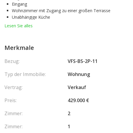
Eingang
Wohnzimmer mit Zugang zu einer großen Terrasse
Unabhängige Küche
Große Terrasse mit Blick auf das Mittelmeer und Monaco
Lesen Sie alles
Zimmer
Badezimmer
Unabhängige Toilette
Merkmale
Ein Parkplatz und ein Keller vervollständigen dieses Anwesen.
Bezug:
VFS-BS-2P-11
En collaboration avec : SAS RIVIERA PROPERTIES
La copropriété
Typ der Immobilie:
Wohnung
inclut 121 lot(s) pour un montant annuel de la quote-part du
budget prévisionnel des dépenses courantes de - € Aucune
Vertrag:
Verkauf
procédure en cours Les honoraires sont à la charge du vendeur.
Preis:
429.000 €
Zimmer:
2
Zimmer:
1