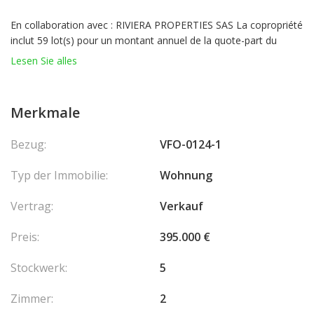
En collaboration avec : RIVIERA PROPERTIES SAS
La copropriété
inclut 59 lot(s) pour un montant annuel de la quote-part du
budget prévisionnel des dépenses courantes de - € Aucune
Lesen Sie alles
procédure en cours Les honoraires sont à la charge de
l'acquéreur. Honoraires: Non définis
Merkmale
Bezug:
VFO-0124-1
Typ der Immobilie:
Wohnung
Vertrag:
Verkauf
Preis:
395.000 €
Stockwerk:
5
Zimmer:
2