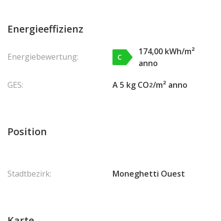
Energieeffizienz
174,00 kWh/m²
Energiebewertung:
C
anno
GES:
A 5 kg CO
/m² anno
2
Position
Stadtbezirk:
Moneghetti Ouest
Karte