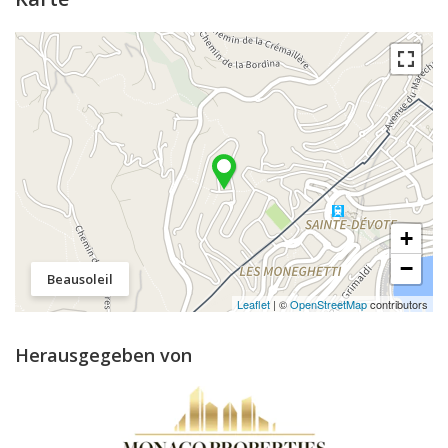
+
−
Beausoleil
Leaflet
| ©
OpenStreetMap
contributors
Herausgegeben von