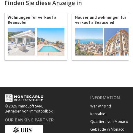
Finden Sie diese Anzeige in
Wohnungen für verkauf a
Häuser und wohnungen für
Beausoleil
verkauf a Beausoleil
INFORMATION
Wer wir sind
© 2026 ImmoSoft SARL
Betrieben von Immotoolbox
Kontakte
OUR BANKING PARTNER
Quartiere von Monaco
Gebäude in Monaco