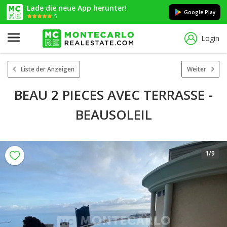
Lade die neue App herunter!
Google Play
5
Login
Liste der Anzeigen
Weiter
BEAU 2 PIECES AVEC TERRASSE -
BEAUSOLEIL
1
/9