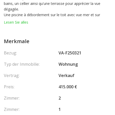
bains, un cellier ainsi qu'une terrasse pour apprécier la vue
dégagée.
Une piscine à débordement sur le toit avec vue mer et sur
Monaco est également accessible.
Lesen Sie alles
Une cave complètent ce bien.
Charges mensuelles : 280€/mois.
Merkmale
Les honoraires sont à la charge du vendeur.
Bezug:
VA-F250321
Typ der Immobilie:
Wohnung
Vertrag:
Verkauf
Preis:
415.000 €
Zimmer:
2
Zimmer:
1