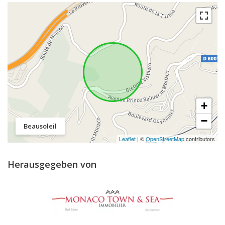
+
−
Beausoleil
Leaflet
| ©
OpenStreetMap
contributors
Herausgegeben von