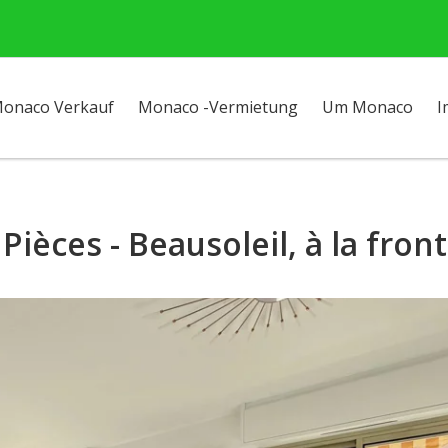
onaco Verkauf
Monaco -Vermietung
Um Monaco
I
ièces - Beausoleil, à la fro