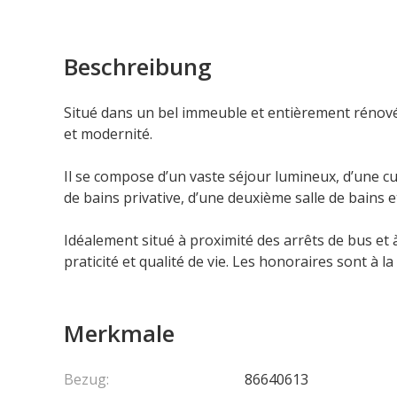
Beschreibung
Situé dans un bel immeuble et entièrement rénové
et modernité.
Il se compose d’un vaste séjour lumineux, d’une c
de bains privative, d’une deuxième salle de bains 
Idéalement situé à proximité des arrêts de bus et
praticité et qualité de vie. Les honoraires sont à l
Merkmale
Bezug:
86640613