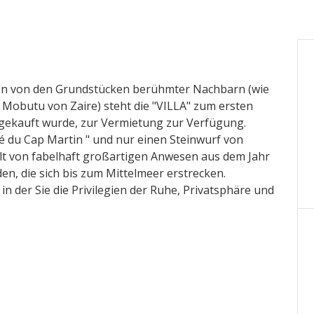
en von den Grundstücken berühmter Nachbarn (wie
s, Mobutu von Zaire) steht die "VILLA" zum ersten
rn gekauft wurde, zur Vermietung zur Verfügung.
vé du Cap Martin " und nur einen Steinwurf von
elt von fabelhaft großartigen Anwesen aus dem Jahr
en, die sich bis zum Mittelmeer erstrecken.
in der Sie die Privilegien der Ruhe, Privatsphäre und
 und dekoriert und verfügt über einen
en Hektar groß ist und sich bis zum Meer erstreckt.
 direkten Zugang zum Meerwasser. Darüber hinaus
ie umliegenden Einrichtungen Platz für mehr als
raubendem Meerblick auf Monte Carlo.
ästezimmer mit eigenem Bad, drei Empfangsräume,