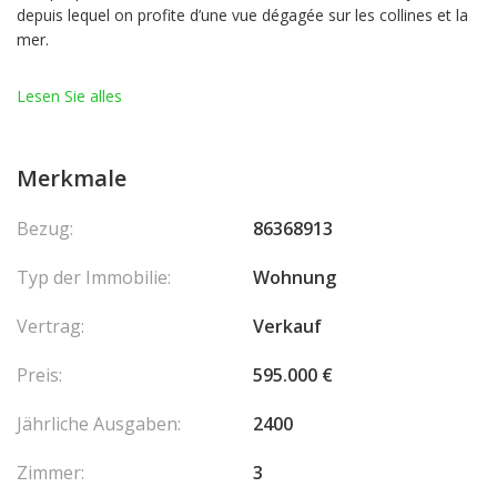
depuis lequel on profite d’une vue dégagée sur les collines et la
mer.
Situé au sein d’une résidence récente de grand standing avec
Lesen Sie alles
piscine, le bien encore jamais habité présente des volumes
agréables et lumineux.
Merkmale
L’appartement est vendu sans cuisine, laissant à l’acquéreur la
liberté de concevoir un aménagement sur mesure.
Bezug:
86368913
Une cave complète ce bien. Possibilité d'acquérir en supplément
Typ der Immobilie:
Wohnung
deux emplacements de stationnement et une seconde grande
cave. Les honoraires sont à la charge du vendeur.
Vertrag:
Verkauf
Preis:
595.000 €
Jährliche Ausgaben:
2400
Zimmer:
3