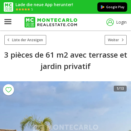
Lade die neue App herunter!
Google Play
5
Login
Liste der Anzeigen
Weiter
3 pièces de 61 m2 avec terrasse et
jardin privatif
1
/13